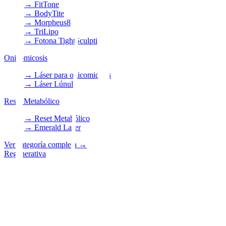
→
FitTone
→
BodyTite
→
Morpheus8
→
TriLipo
→
Fotona TightSculpting
Onicomicosis
→
Láser para onicomicosis
→
Láser Lúnula
Reset Metabólico
→
Reset Metabólico
→
Emerald Laser
Ver categoría completa
→
Regenerativa