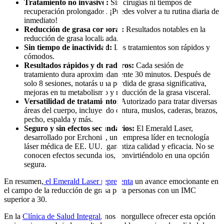
Tratamiento no invasivo:
Sin cirugías ni tiempos de
recuperación prolongados. ¡Puedes volver a tu rutina diaria de
inmediato!
Reducción de grasa corporal:
Resultados notables en la
reducción de grasa localizada.
Sin tiempo de inactividad:
Los tratamientos son rápidos y
cómodos.
Resultados rápidos y duraderos:
Cada sesión de
tratamiento dura aproximadamente 30 minutos. Después de
solo 8 sesiones, notarás una pérdida de grasa significativa,
mejoras en tu metabolismo y reducción de la grasa visceral.
Versatilidad de tratamiento:
Autorizado para tratar diversas
áreas del cuerpo, incluyendo cintura, muslos, caderas, brazos,
pecho, espalda y más.
Seguro y sin efectos secundarios:
El Emerald Laser,
desarrollado por Erchonia, una empresa líder en tecnología
láser médica de EE. UU., garantiza calidad y eficacia. No se
conocen efectos secundarios, convirtiéndolo en una opción
segura.
En resumen,
el Emerald Laser representa
un avance emocionante en
el campo de la reducción de grasa para personas con un IMC
superior a 30.
En la
Clínica de Salud Integral
, nos enorgullece ofrecer esta opción