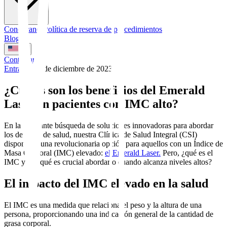
Conózcanos
Política de reserva de procedimientos
Blog
EN
Contactar
Entradas
|
15 de diciembre de 2023
¿Cuáles son los beneficios del Emerald
Laser en pacientes con IMC alto?
En la constante búsqueda de soluciones innovadoras para abordar
los desafíos de salud, nuestra Clínica de Salud Integral (CSI)
dispone de una revolucionaria opción para aquellos con un Índice de
Masa Corporal (IMC) elevado:
el Emerald Laser.
Pero, ¿qué es el
IMC y por qué es crucial abordarlo cuando alcanza niveles altos?
El impacto del IMC elevado en la salud
El IMC es una medida que relaciona el peso y la altura de una
persona, proporcionando una indicación general de la cantidad de
grasa corporal.