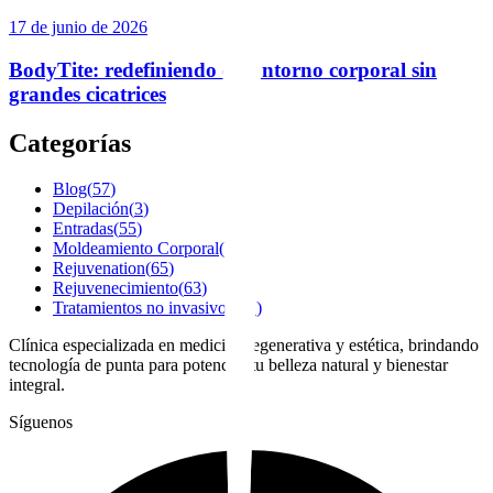
17 de junio de 2026
BodyTite: redefiniendo el contorno corporal sin
grandes cicatrices
Categorías
Blog
(
57
)
Depilación
(
3
)
Entradas
(
55
)
Moldeamiento Corporal
(
21
)
Rejuvenation
(
65
)
Rejuvenecimiento
(
63
)
Tratamientos no invasivos
(
22
)
Clínica especializada en medicina regenerativa y estética, brindando
tecnología de punta para potenciar tu belleza natural y bienestar
integral.
Síguenos