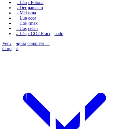
→
Láser Fotona
→
Dermamelan
→
Melasma
→
Lumecca
→
Colormax
→
Cosmelan
→
Láser CO2 Fraccionado
Ver categoría completa
→
Corporal