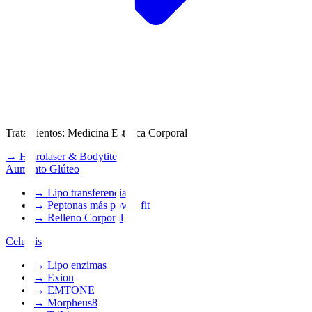
Tratamientos
:
Medicina Estética Corporal
→
Hidrolaser & Bodytite
Aumento Glúteo
→
Lipo transferencia
→
Peptonas más power fit
→
Relleno Corporal
Celulitis
→
Lipo enzimas
→
Exion
→
EMTONE
→
Morpheus8