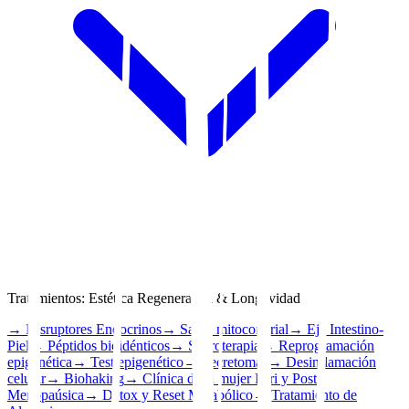
Tratamientos
:
Estética Regenerativa & Longevidad
→
Disruptores Endocrinos
→
Salud mitocondrial
→
Eje Intestino-
Piel
→
Péptidos bioidénticos
→
Sueroterapia
→
Reprogramación
epigenética
→
Test epigenético
→
Secretomas
→
Desinflamación
celular
→
Biohaking
→
Clínica de la mujer Peri y Post
Menopaúsica
→
Detox y Reset Metabólico
→
Tratamiento de