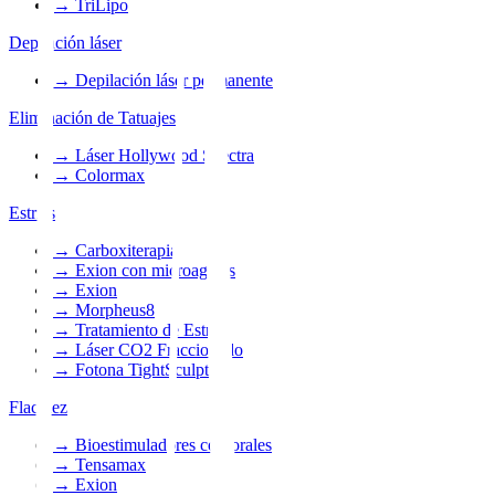
→
TriLipo
Depilación láser
→
Depilación láser permanente
Eliminación de Tatuajes
→
Láser Hollywood Spectra
→
Colormax
Estrías
→
Carboxiterapia
→
Exion con microagujas
→
Exion
→
Morpheus8
→
Tratamiento de Estrías
→
Láser CO2 Fraccionado
→
Fotona TightSculpting
Flacidez
→
Bioestimuladores corporales
→
Tensamax
→
Exion