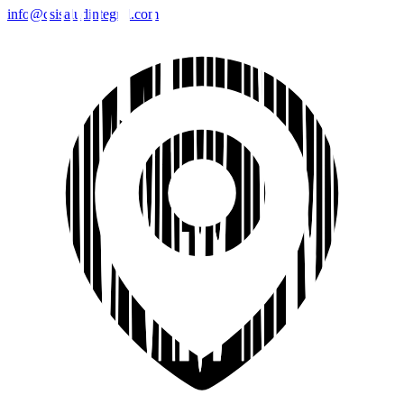
info@csisaludintegral.com