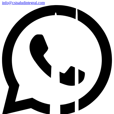
info@csisaludintegral.com