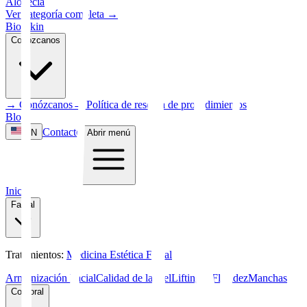
Alopecia
Ver categoría completa
→
Bio Skin
Conózcanos
→
Conózcanos
→
Política de reserva de procedimientos
Blog
Contacto
EN
Abrir menú
Inicio
Facial
Tratamientos
:
Medicina Estética Facial
Armonización Facial
Calidad de la piel
Lifting y Flacidez
Manchas
Corporal