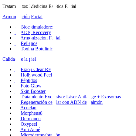
Tratamientos
:
Medicina Estética Facial
Armonización Facial
→
Bioestimuladores
→
ADN Recovery
→
Armonización Facial
→
Rellenos
→
Toxina Botulínica
Calidad de la piel
→
Exion Clear RF
→
Hollywood Peel
→
Péptidos
→
Foto Glow
→
Skin Booster
→
Tratamiento Exclusivo: Láser Anti-Age + Exosomas
→
Regeneración celular con ADN de Salmón
→
Acnelan
→
Morpheus8
→
Dermapen
→
Oxypeel
→
Anti Acné
→
Microdermoabrasión