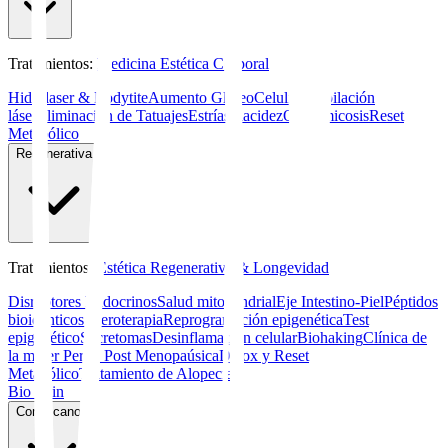
Tratamientos
:
Medicina Estética Corporal
Hidrolaser & Bodytite
Aumento Glúteo
Celulitis
Depilación
láser
Eliminación de Tatuajes
Estrías
Flacidez
Onicomicosis
Reset
Metabólico
Regenerativa
Tratamientos
:
Estética Regenerativa & Longevidad
Disruptores Endocrinos
Salud mitocondrial
Eje Intestino-Piel
Péptidos
bioidénticos
Sueroterapia
Reprogramación epigenética
Test
epigenético
Secretomas
Desinflamación celular
Biohaking
Clínica de
la mujer Peri y Post Menopaúsica
Detox y Reset
Metabólico
Tratamiento de Alopecia
Bio Skin
Conózcanos