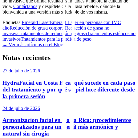
no invasiva que brinda resultados notables y mejora la calidad de
vida.
Contáctanos
y despídete de la grasa rebelde, dándole la
bienvenida a una versión más saludable de vos misma.
Etiquetas:
Emerald Laser
Emerald Laser en personas con IMC
alto
Reducción de grasa corporal
Reducción de grasa no
invasiva
Tratamientos de reducción de grasa
Tratamientos estéticos no
invasivos
Tratamientos para la perdida de peso
← Ver más artículos en el Blog
Notas recientes
27 de julio de 2026
HydraFacial en Costa Rica: qué sucede en cada paso
del tratamiento y por qué su piel luce diferente desde
la primera sesión
24 de julio de 2026
Armonización facial en Costa Rica: procedimientos
personalizados para un perfil más armónico y
natural sin cirugía