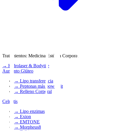
Tratamientos
:
Medicina Estética Corporal
→
Hidrolaser & Bodytite
Aumento Glúteo
→
Lipo transferencia
→
Peptonas más power fit
→
Relleno Corporal
Celulitis
→
Lipo enzimas
→
Exion
→
EMTONE
→
Morpheus8