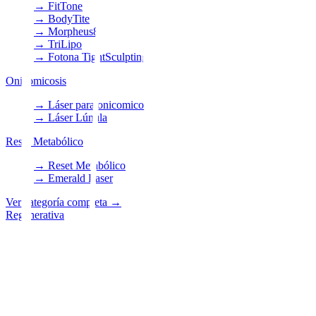
→
FitTone
→
BodyTite
→
Morpheus8
→
TriLipo
→
Fotona TightSculpting
Onicomicosis
→
Láser para onicomicosis
→
Láser Lúnula
Reset Metabólico
→
Reset Metabólico
→
Emerald Laser
Ver categoría completa
→
Regenerativa