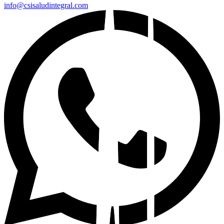
info@csisaludintegral.com