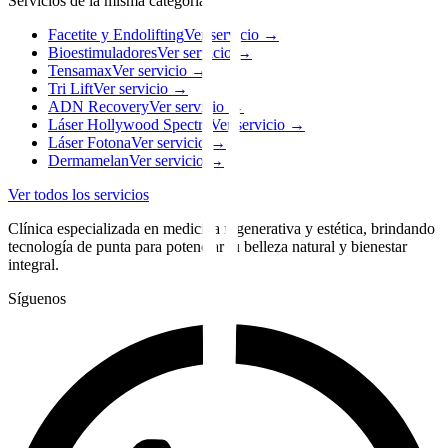
Servicios de la misma categoría.
Facetite y Endolifting
Ver servicio →
Bioestimuladores
Ver servicio →
Tensamax
Ver servicio →
Tri Lift
Ver servicio →
ADN Recovery
Ver servicio →
Láser Hollywood Spectra
Ver servicio →
Láser Fotona
Ver servicio →
Dermamelan
Ver servicio →
Ver todos los servicios
Clínica especializada en medicina regenerativa y estética, brindando
tecnología de punta para potenciar tu belleza natural y bienestar
integral.
Síguenos