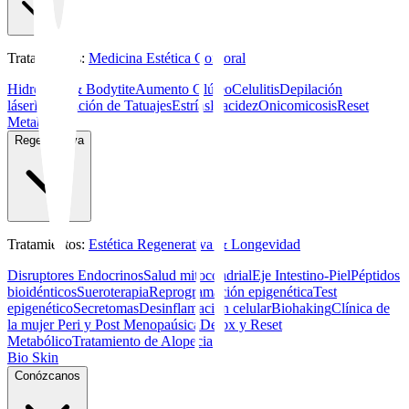
Tratamientos
:
Medicina Estética Corporal
Hidrolaser & Bodytite
Aumento Glúteo
Celulitis
Depilación
láser
Eliminación de Tatuajes
Estrías
Flacidez
Onicomicosis
Reset
Metabólico
Regenerativa
Tratamientos
:
Estética Regenerativa & Longevidad
Disruptores Endocrinos
Salud mitocondrial
Eje Intestino-Piel
Péptidos
bioidénticos
Sueroterapia
Reprogramación epigenética
Test
epigenético
Secretomas
Desinflamación celular
Biohaking
Clínica de
la mujer Peri y Post Menopaúsica
Detox y Reset
Metabólico
Tratamiento de Alopecia
Bio Skin
Conózcanos