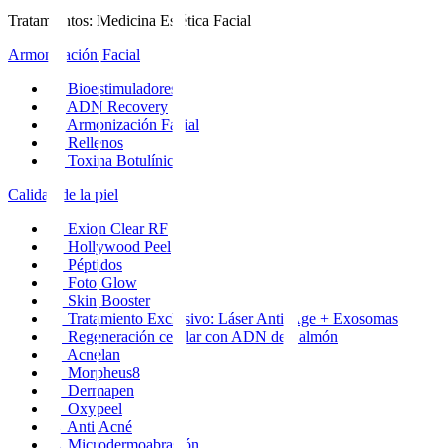
Tratamientos
:
Medicina Estética Facial
Armonización Facial
→
Bioestimuladores
→
ADN Recovery
→
Armonización Facial
→
Rellenos
→
Toxina Botulínica
Calidad de la piel
→
Exion Clear RF
→
Hollywood Peel
→
Péptidos
→
Foto Glow
→
Skin Booster
→
Tratamiento Exclusivo: Láser Anti-Age + Exosomas
→
Regeneración celular con ADN de Salmón
→
Acnelan
→
Morpheus8
→
Dermapen
→
Oxypeel
→
Anti Acné
→
Microdermoabrasión