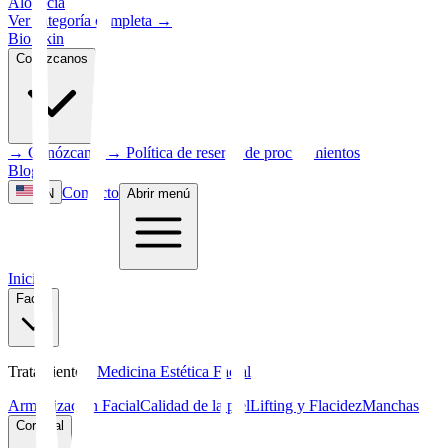
Alopecia
Ver categoría completa
→
Bio Skin
Conózcanos
→
Conózcanos
→
Política de reserva de procedimientos
Blog
Contacto
EN
Abrir menú
Inicio
Facial
Tratamientos
:
Medicina Estética Facial
Armonización Facial
Calidad de la piel
Lifting y Flacidez
Manchas
Corporal