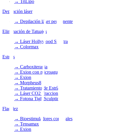
→
TriLipo
Depilación láser
→
Depilación láser permanente
Eliminación de Tatuajes
→
Láser Hollywood Spectra
→
Colormax
Estrías
→
Carboxiterapia
→
Exion con microagujas
→
Exion
→
Morpheus8
→
Tratamiento de Estrías
→
Láser CO2 Fraccionado
→
Fotona TightSculpting
Flacidez
→
Bioestimuladores corporales
→
Tensamax
→
Exion