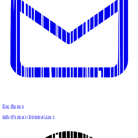
Escríbanos
info@csisaludintegral.com