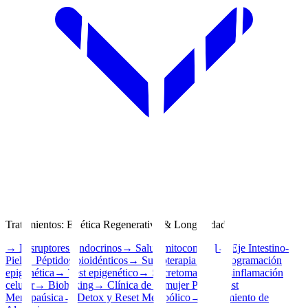
Tratamientos
:
Estética Regenerativa & Longevidad
→
Disruptores Endocrinos
→
Salud mitocondrial
→
Eje Intestino-
Piel
→
Péptidos bioidénticos
→
Sueroterapia
→
Reprogramación
epigenética
→
Test epigenético
→
Secretomas
→
Desinflamación
celular
→
Biohaking
→
Clínica de la mujer Peri y Post
Menopaúsica
→
Detox y Reset Metabólico
→
Tratamiento de