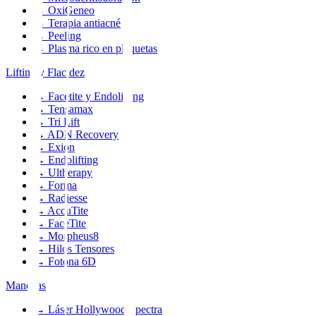
→
OxiGeneo
→
Terapia antiacné
→
Peeling
→
Plasma rico en plaquetas
Lifting y Flacidez
→
Facetite y Endolifting
→
Tensamax
→
Tri Lift
→
ADN Recovery
→
Exion
→
Endolifting
→
Ultherapy
→
Forma
→
Radiesse
→
AccuTite
→
FaceTite
→
Morpheus8
→
Hilos Tensores
→
Fotona 6D
Manchas
→
Láser Hollywood Spectra