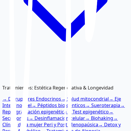
Tratamientos
:
Estética Regenerativa & Longevidad
→
Disruptores Endocrinos
→
Salud mitocondrial
→
Eje
Intestino-Piel
→
Péptidos bioidénticos
→
Sueroterapia
→
Reprogramación epigenética
→
Test epigenético
→
Secretomas
→
Desinflamación celular
→
Biohaking
→
Clínica de la mujer Peri y Post Menopaúsica
→
Detox y