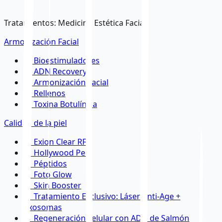
Tratamientos
:
Medicina Estética Facial
Armonización Facial
→
Bioestimuladores
→
ADN Recovery
→
Armonización Facial
→
Rellenos
→
Toxina Botulínica
Calidad de la piel
→
Exion Clear RF
→
Hollywood Peel
→
Péptidos
→
Foto Glow
→
Skin Booster
→
Tratamiento Exclusivo: Láser Anti-Age +
Exosomas
→
Regeneración celular con ADN de Salmón