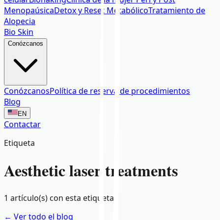
Menopaúsica
Detox y Reset Metabólico
Tratamiento de
Alopecia
Bio Skin
Conózcanos
Conózcanos
Política de reserva de procedimientos
Blog
EN
Contactar
Etiqueta
Aesthetic laser treatments
1
artículo(s) con esta etiqueta.
← Ver todo el blog