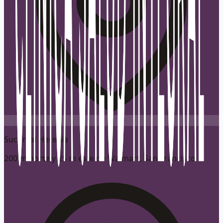
Sucursal Heredia
200 m norte y 25 m este de Walmart, San Francisco