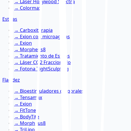
→
Láser Hollywood Spectra
→
Colormax
Estrías
→
Carboxiterapia
→
Exion con microagujas
→
Exion
→
Morpheus8
→
Tratamiento de Estrías
→
Láser CO2 Fraccionado
→
Fotona TightSculpting
Flacidez
→
Bioestimuladores corporales
→
Tensamax
→
Exion
→
FitTone
→
BodyTite
→
Morpheus8
→
TriLipo