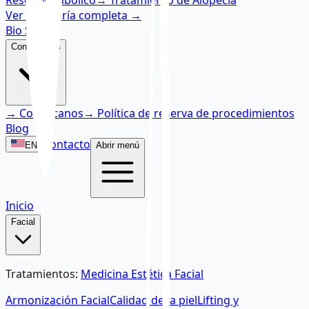
Reset Metabólico
→
Tratamiento de Alopecia
Ver categoría completa
→
Bio Skin
Conózcanos
→
Conózcanos
→
Política de reserva de procedimientos
Blog
Contacto
EN
Abrir menú
Inicio
Facial
Tratamientos
:
Medicina Estética Facial
Armonización Facial
Calidad de la piel
Lifting y