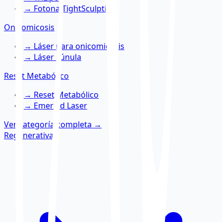
→
Fotona TightSculpting
Onicomicosis
→
Láser para onicomicosis
→
Láser Lúnula
Reset Metabólico
→
Reset Metabólico
→
Emerald Laser
Ver categoría completa
→
Regenerativa