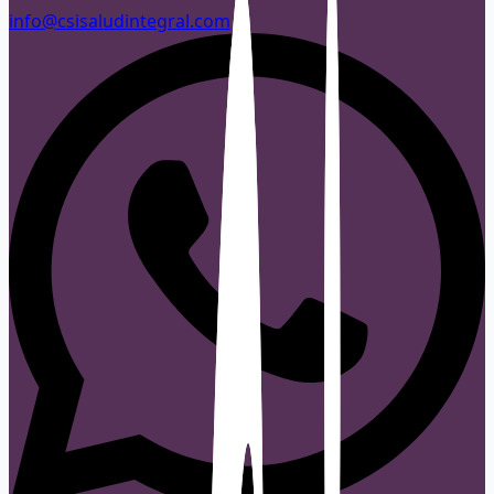
info@csisaludintegral.com