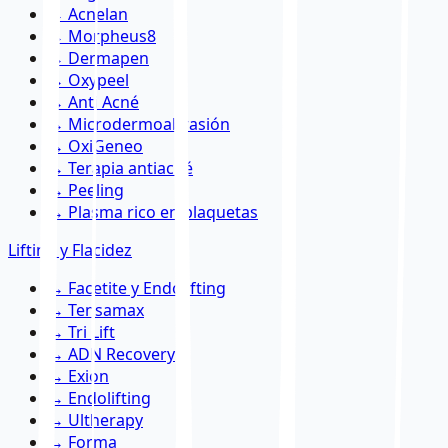
→
Acnelan
→
Morpheus8
→
Dermapen
→
Oxypeel
→
Anti Acné
→
Microdermoabrasión
→
OxiGeneo
→
Terapia antiacné
→
Peeling
→
Plasma rico en plaquetas
Lifting y Flacidez
→
Facetite y Endolifting
→
Tensamax
→
Tri Lift
→
ADN Recovery
→
Exion
→
Endolifting
→
Ultherapy
→
Forma