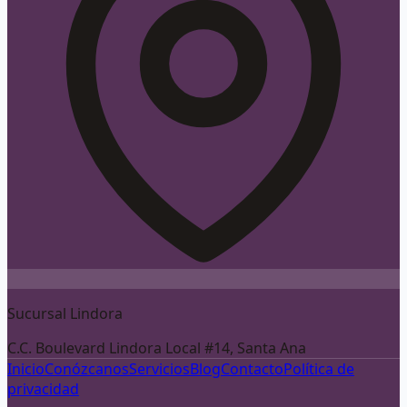
Sucursal Lindora
C.C. Boulevard Lindora Local #14, Santa Ana
Inicio
Conózcanos
Servicios
Blog
Contacto
Política de
privacidad