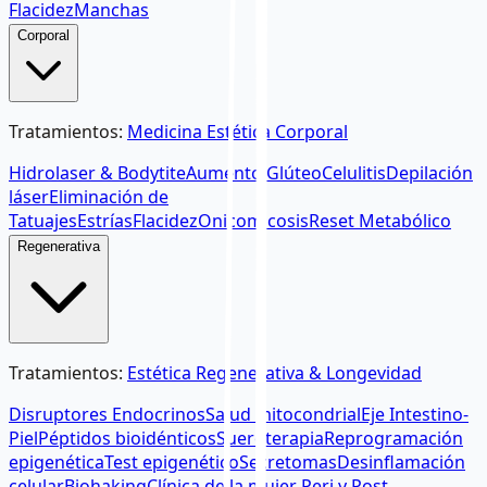
Flacidez
Manchas
Corporal
Tratamientos
:
Medicina Estética Corporal
Hidrolaser & Bodytite
Aumento Glúteo
Celulitis
Depilación
láser
Eliminación de
Tatuajes
Estrías
Flacidez
Onicomicosis
Reset Metabólico
Regenerativa
Tratamientos
:
Estética Regenerativa & Longevidad
Disruptores Endocrinos
Salud mitocondrial
Eje Intestino-
Piel
Péptidos bioidénticos
Sueroterapia
Reprogramación
epigenética
Test epigenético
Secretomas
Desinflamación
celular
Biohaking
Clínica de la mujer Peri y Post