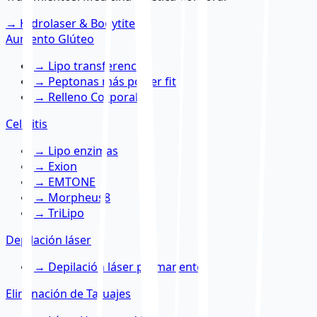
→
Hidrolaser & Bodytite
Aumento Glúteo
→
Lipo transferencia
→
Peptonas más power fit
→
Relleno Corporal
Celulitis
→
Lipo enzimas
→
Exion
→
EMTONE
→
Morpheus8
→
TriLipo
Depilación láser
→
Depilación láser permanente
Eliminación de Tatuajes