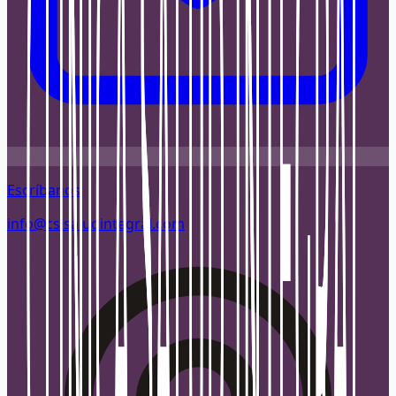
Escríbanos
info@csisaludintegral.com