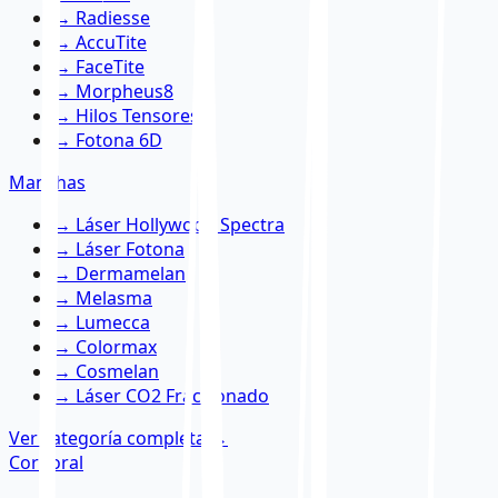
→
Radiesse
→
AccuTite
→
FaceTite
→
Morpheus8
→
Hilos Tensores
→
Fotona 6D
Manchas
→
Láser Hollywood Spectra
→
Láser Fotona
→
Dermamelan
→
Melasma
→
Lumecca
→
Colormax
→
Cosmelan
→
Láser CO2 Fraccionado
Ver categoría completa
→
Corporal