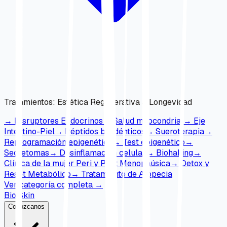
Tratamientos
:
Estética Regenerativa & Longevidad
→
Disruptores Endocrinos
→
Salud mitocondrial
→
Eje
Intestino-Piel
→
Péptidos bioidénticos
→
Sueroterapia
→
Reprogramación epigenética
→
Test epigenético
→
Secretomas
→
Desinflamación celular
→
Biohaking
→
Clínica de la mujer Peri y Post Menopaúsica
→
Detox y
Reset Metabólico
→
Tratamiento de Alopecia
Ver categoría completa
→
Bio Skin
Conózcanos