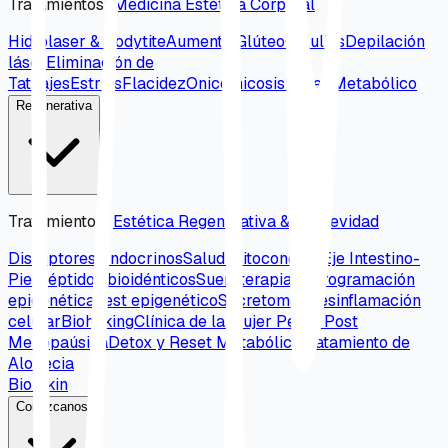
Tratamientos
:
Medicina Estética Corporal
Hidrolaser & Bodytite
Aumento Glúteo
Celulitis
Depilación
láser
Eliminación de
Tatuajes
Estrías
Flacidez
Onicomicosis
Reset Metabólico
Regenerativa
Tratamientos
:
Estética Regenerativa & Longevidad
Disruptores Endocrinos
Salud mitocondrial
Eje Intestino-
Piel
Péptidos bioidénticos
Sueroterapia
Reprogramación
epigenética
Test epigenético
Secretomas
Desinflamación
celular
Biohaking
Clínica de la mujer Peri y Post
Menopaúsica
Detox y Reset Metabólico
Tratamiento de
Alopecia
Bio Skin
Conózcanos