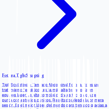
Fotona TightSculpting
Tigh Sculpting – Tensado Abdominal Fotona No es un
tratamiento “estético”, es la más alta tecnología en
equipos láser de alta complejidad y es tecnología de
punta con estudios clínicos. Resultados desde la primera
sesión. Es el mejor láser del mundo para tensado gracias a