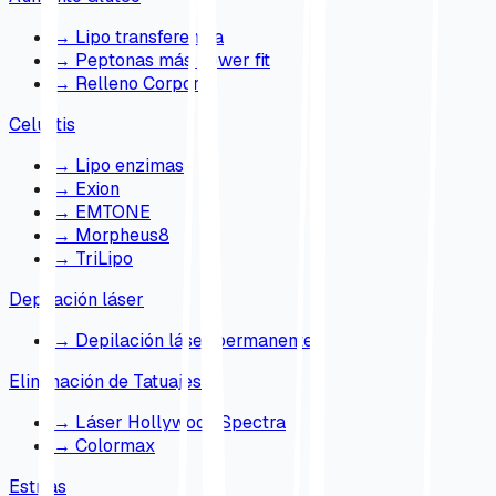
→
Lipo transferencia
→
Peptonas más power fit
→
Relleno Corporal
Celulitis
→
Lipo enzimas
→
Exion
→
EMTONE
→
Morpheus8
→
TriLipo
Depilación láser
→
Depilación láser permanente
Eliminación de Tatuajes
→
Láser Hollywood Spectra
→
Colormax
Estrías