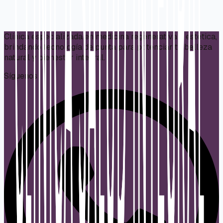
Clínica especializada en medicina regenerativa y estética,
brindando tecnología de punta para potenciar tu belleza
natural y bienestar integral.
Síguenos