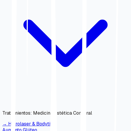
Tratamientos
:
Medicina Estética Corporal
→
Hidrolaser & Bodytite
Aumento Glúteo