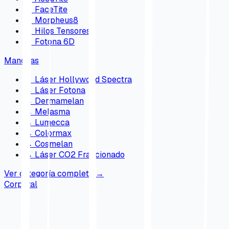
→
FaceTite
→
Morpheus8
→
Hilos Tensores
→
Fotona 6D
Manchas
→
Láser Hollywood Spectra
→
Láser Fotona
→
Dermamelan
→
Melasma
→
Lumecca
→
Colormax
→
Cosmelan
→
Láser CO2 Fraccionado
Ver categoría completa
→
Corporal