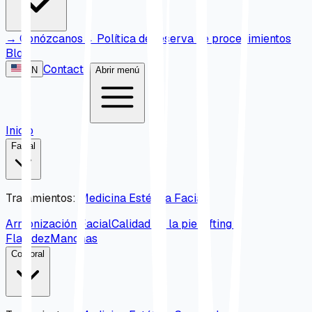
→
Conózcanos
→
Política de reserva de procedimientos
Blog
Contacto
EN
Abrir menú
Inicio
Facial
Tratamientos
:
Medicina Estética Facial
Armonización Facial
Calidad de la piel
Lifting y
Flacidez
Manchas
Corporal