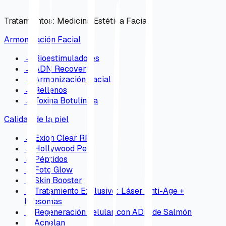
Tratamientos
:
Medicina Estética Facial
Armonización Facial
→
Bioestimuladores
→
ADN Recovery
→
Armonización Facial
→
Rellenos
→
Toxina Botulínica
Calidad de la piel
→
Exion Clear RF
→
Hollywood Peel
→
Péptidos
→
Foto Glow
→
Skin Booster
→
Tratamiento Exclusivo: Láser Anti-Age +
Exosomas
→
Regeneración celular con ADN de Salmón
→
Acnelan