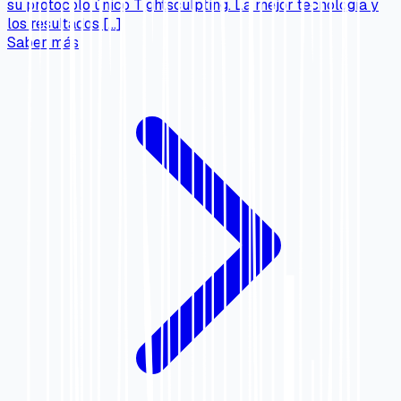
su protocolo único Tightsculpting. La mejor tecnología y
los resultados […]
Saber más