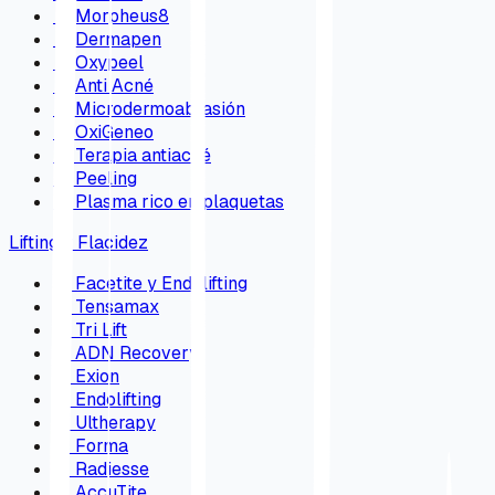
→
Morpheus8
→
Dermapen
→
Oxypeel
→
Anti Acné
→
Microdermoabrasión
→
OxiGeneo
→
Terapia antiacné
→
Peeling
→
Plasma rico en plaquetas
Lifting y Flacidez
→
Facetite y Endolifting
→
Tensamax
→
Tri Lift
→
ADN Recovery
→
Exion
→
Endolifting
→
Ultherapy
→
Forma
→
Radiesse
→
AccuTite