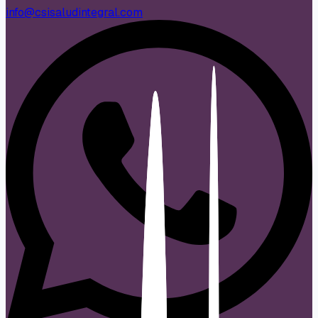
info@csisaludintegral.com