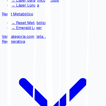
→
Láser para onicomicosis
→
Láser Lúnula
Reset Metabólico
→
Reset Metabólico
→
Emerald Laser
Ver categoría completa
→
Regenerativa