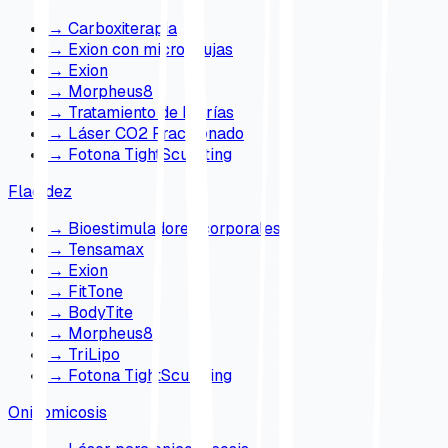
→
Carboxiterapia
→
Exion con microagujas
→
Exion
→
Morpheus8
→
Tratamiento de Estrías
→
Láser CO2 Fraccionado
→
Fotona TightSculpting
Flacidez
→
Bioestimuladores corporales
→
Tensamax
→
Exion
→
FitTone
→
BodyTite
→
Morpheus8
→
TriLipo
→
Fotona TightSculpting
Onicomicosis