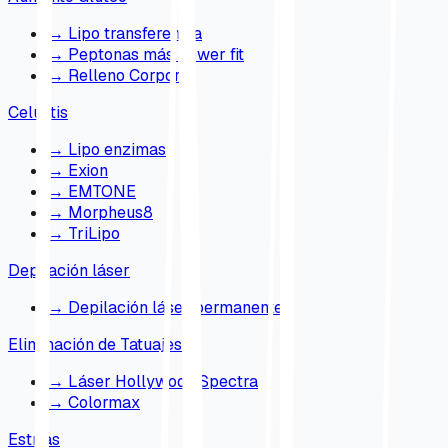
→
Lipo transferencia
→
Peptonas más power fit
→
Relleno Corporal
Celulitis
→
Lipo enzimas
→
Exion
→
EMTONE
→
Morpheus8
→
TriLipo
Depilación láser
→
Depilación láser permanente
Eliminación de Tatuajes
→
Láser Hollywood Spectra
→
Colormax
Estrías