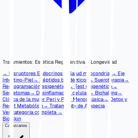
Tratamientos
:
Estética Regenerativa & Longevidad
→
Disruptores Endocrinos
→
Salud mitocondrial
→
Eje
Intestino-Piel
→
Péptidos bioidénticos
→
Sueroterapia
→
Reprogramación epigenética
→
Test epigenético
→
Secretomas
→
Desinflamación celular
→
Biohaking
→
Clínica de la mujer Peri y Post Menopaúsica
→
Detox y
Reset Metabólico
→
Tratamiento de Alopecia
Ver categoría completa
→
Bio Skin
Conózcanos