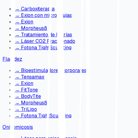
→
Carboxiterapia
→
Exion con microagujas
→
Exion
→
Morpheus8
→
Tratamiento de Estrías
→
Láser CO2 Fraccionado
→
Fotona TightSculpting
Flacidez
→
Bioestimuladores corporales
→
Tensamax
→
Exion
→
FitTone
→
BodyTite
→
Morpheus8
→
TriLipo
→
Fotona TightSculpting
Onicomicosis