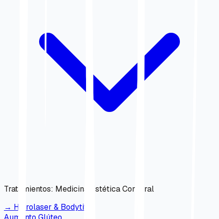
Tratamientos
:
Medicina Estética Corporal
→
Hidrolaser & Bodytite
Aumento Glúteo