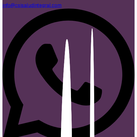
info@csisaludintegral.com