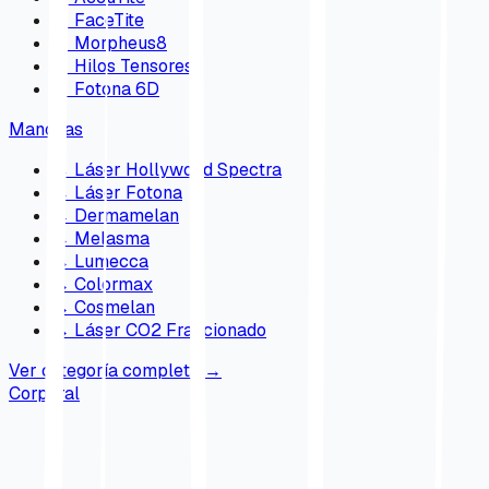
→
FaceTite
→
Morpheus8
→
Hilos Tensores
→
Fotona 6D
Manchas
→
Láser Hollywood Spectra
→
Láser Fotona
→
Dermamelan
→
Melasma
→
Lumecca
→
Colormax
→
Cosmelan
→
Láser CO2 Fraccionado
Ver categoría completa
→
Corporal