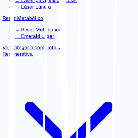
→
Láser para onicomicosis
→
Láser Lúnula
Reset Metabólico
→
Reset Metabólico
→
Emerald Laser
Ver categoría completa
→
Regenerativa