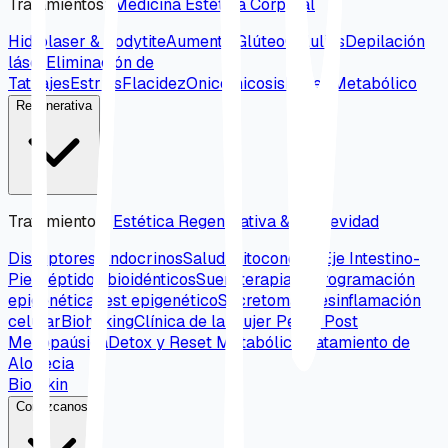
Tratamientos
:
Medicina Estética Corporal
Hidrolaser & Bodytite
Aumento Glúteo
Celulitis
Depilación
láser
Eliminación de
Tatuajes
Estrías
Flacidez
Onicomicosis
Reset Metabólico
Regenerativa
Tratamientos
:
Estética Regenerativa & Longevidad
Disruptores Endocrinos
Salud mitocondrial
Eje Intestino-
Piel
Péptidos bioidénticos
Sueroterapia
Reprogramación
epigenética
Test epigenético
Secretomas
Desinflamación
celular
Biohaking
Clínica de la mujer Peri y Post
Menopaúsica
Detox y Reset Metabólico
Tratamiento de
Alopecia
Bio Skin
Conózcanos