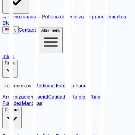
→
Conózcanos
→
Política de reserva de procedimientos
Blog
Contacto
EN
Abrir menú
Inicio
Facial
Tratamientos
:
Medicina Estética Facial
Armonización Facial
Calidad de la piel
Lifting y
Flacidez
Manchas
Corporal