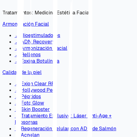
Tratamientos
:
Medicina Estética Facial
Armonización Facial
→
Bioestimuladores
→
ADN Recovery
→
Armonización Facial
→
Rellenos
→
Toxina Botulínica
Calidad de la piel
→
Exion Clear RF
→
Hollywood Peel
→
Péptidos
→
Foto Glow
→
Skin Booster
→
Tratamiento Exclusivo: Láser Anti-Age +
Exosomas
→
Regeneración celular con ADN de Salmón
→
Acnelan