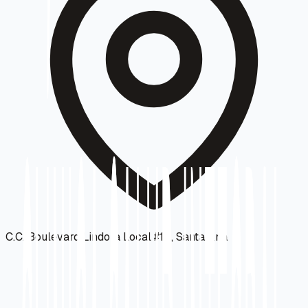
C.C. Boulevard Lindora Local #14, Santa Ana