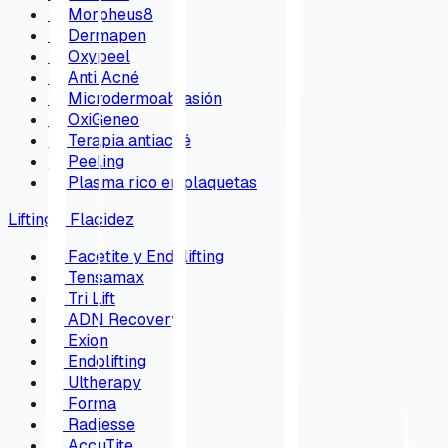
→
Morpheus8
→
Dermapen
→
Oxypeel
→
Anti Acné
→
Microdermoabrasión
→
OxiGeneo
→
Terapia antiacné
→
Peeling
→
Plasma rico en plaquetas
Lifting y Flacidez
→
Facetite y Endolifting
→
Tensamax
→
Tri Lift
→
ADN Recovery
→
Exion
→
Endolifting
→
Ultherapy
→
Forma
→
Radiesse
→
AccuTite